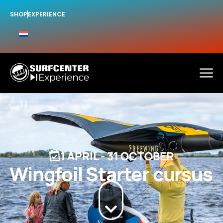
SHOP
EXPERIENCE
1 APRIL
-
31 OCTOBER
Wingfoil Starter cursus